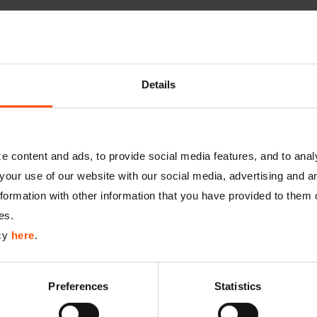
Details
Product name
Sock
Beschreibung
Sock
der
(WD
 content and ads, to provide social media features, and to analy
unte
your use of our website with our social media, advertising and a
ormation with other information that you have provided to them o
Maße
Lic
es.
Material
Alu
icy
here
.
Standardlängen
250
Preferences
Statistics
VPE
1 B