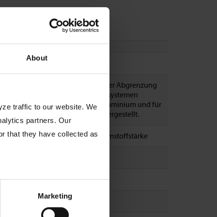
About
elprofil
elprofile werden als Abschluss oder Abgrenzung
 Fassade bei Wärmedämmverbundsystemen
VS) eingesetzt. Sie werden aus Aluminium und für
ze traffic to our website. We
rschiedliche Dämmstoffstärken hergestellt.
nalytics partners. Our
r that they have collected as
hte Weite 143 mm für 140 mm Dämmstoffstärke
minium (1 mm)
 cm
Marketing
und = 10 Stangen