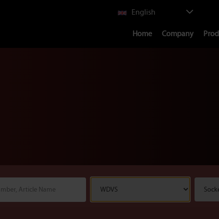
Select
English
your
Main
language
Home
Company
Prod
navigation
WDVS