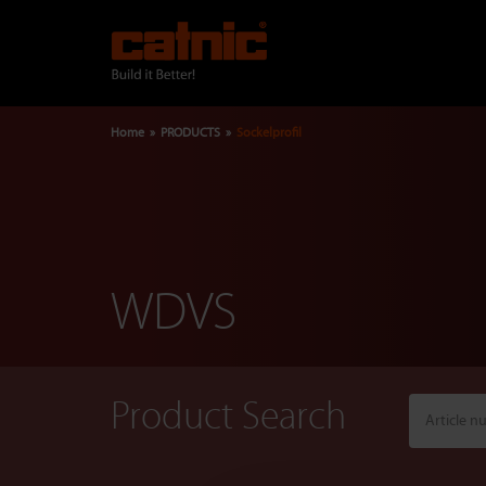
Skip
to
main
content
Breadcrumb
Home
PRODUCTS
Sockelprofil
WDVS
Product Search