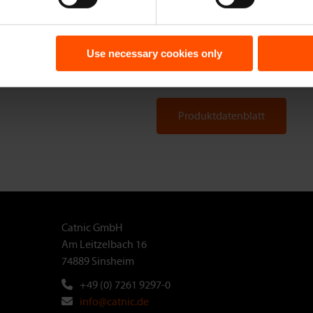
Menge/Palette
20 
DOP/Leistungserklärung
Ents
Use necessary cookies only
Bew
Produktdatenblatt
Catnic GmbH
Am Leitzelbach 16
74889 Sinsheim
+49 (0) 7261 9297-0
info@catnic.de