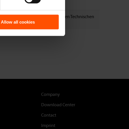
Bund
pricht keiner hEN bzw. Europäischen Technischen
Allow all cookies
ertung
Footer
Company
Download Center
Contact
Imprint