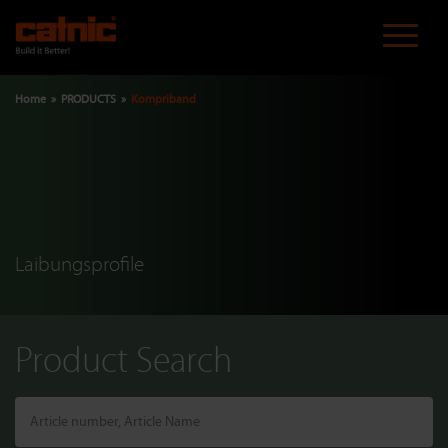
Skip
to
main
content
Breadcrumb
Home
PRODUCTS
Kompriband
Laibungsprofile
Product Search