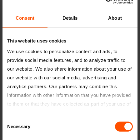
Consent
Details
About
This website uses cookies
We use cookies to personalize content and ads, to
provide social media features, and to analyze traffic to
Product name
Kompriband
our website. We also share information about your use of
our website with our social media, advertising and
Beschreibung
Das Dichtband erfüllt die
analytics partners. Our partners may combine this
Anforderungen der DIN 18542
Ausgabe 2009. Es eignet sich für
information with other information that you have provided
Fugenabdichtungen (auch
to them or that they have collected as part of your use of
Bewegungsfugen) in Hochbauten
the services.
und Fassaden bis 100 m Höhe und
entspricht den Empfehlungen im
Consent
You can find our privacy policy
here
.
„Leitfaden zur Montage“ für eine RAL-
Necessary
Selection
konforme Abdichtung zwischen:
Fensterbank und