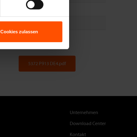
und = 15 Stangen
2 P913
Cookies zulassen
 Bund
5372 P913 DE4.pdf
Footer
Unternehmen
Download Center
Kontakt