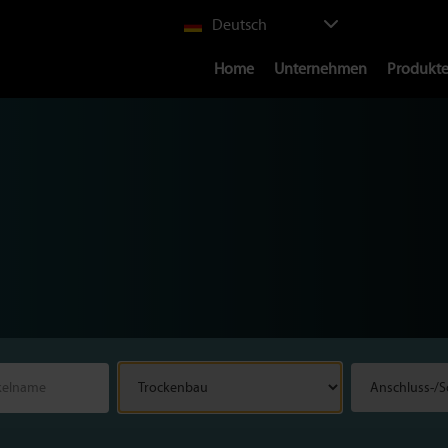
Select
Deutsch
your
Main
language
Home
Unternehmen
Produkt
navigation
Trockenbau