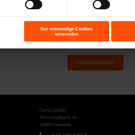
VPE
1 B
DOP/Leistungserklärung
537
Nur notwendige Cookies
verwenden
Menge/Palette
100
Produktdatenblatt
Catnic GmbH
Am Leitzelbach 16
74889 Sinsheim
+49 (0) 7261 9297-0