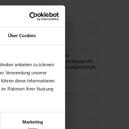
2
Über Cookies
chlussprofil 4 mm
Profil wird in Verbindung mit 15 mm
kartonplatten im Trockenbau als Anschlussprofil
 Medien anbieten zu können
 Bildung von 4 mm Schattenfugen an angrenzende
hen bzw. Bauteilen eingesetzt.
hrer Verwendung unserer
 führen diese Informationen
mm
ie im Rahmen Ihrer Nutzung
+ 4 x 16 mm (Gesamtbreite 37 mm)
inktes Stahlblech
Marketing
 cm