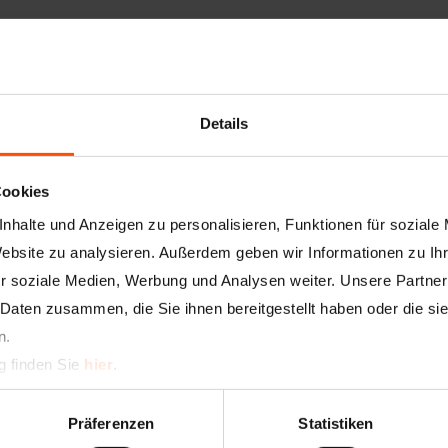
Artikelnummer
537
Details
Bezeichnung
Ans
Cookies
Beschreibung
Das 
Gips
nhalte und Anzeigen zu personalisieren, Funktionen für soziale
zur
Fläc
Website zu analysieren. Außerdem geben wir Informationen zu I
r soziale Medien, Werbung und Analysen weiter. Unsere Partner
Putz-/Plattenstärke
15 
 Daten zusammen, die Sie ihnen bereitgestellt haben oder die s
n.
Maße
30 
g finden Sie
hier
.
Material
Verz
Präferenzen
Statistiken
Standardlängen
250