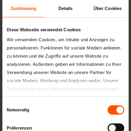
Zustimmung
Details
Über Cookies
Diese Webseite verwendet Cookies
Wir verwenden Cookies, um Inhalte und Anzeigen zu
personalisieren, Funktionen für soziale Medien anbieten
Artikelnummer
5000 GLATT
zu können und die Zugriffe auf unsere Website zu
analysieren. Außerdem geben wir Informationen zu Ihrer
Bezeichnung
Kantenschutzprofil
Verwendung unserer Website an unsere Partner für
soziale Medien, Werbung und Analysen weiter. Unsere
Beschreibung
Das Eckprofil für den Trockenbau
dient dem Schutz von Kanten und
Partner führen diese Informationen möglicherweise mit
Ecken gegen mechanische
weiteren Daten zusammen, die Sie ihnen bereitgestellt
Beschädigungen. Es wird in
Einwilligungsauswahl
haben oder die sie im Rahmen Ihrer Nutzung der Dienste
verschiedenen Ausführungen
Notwendig
hergestellt und muss zur Plattenmitte
gesammelt haben.
hin verspachtelt werden. Das Eckprofil
Unsere Datenschutzerklärung finden Sie
hier
.
wird im Trockenbau wie auch für
Präferenzen
dünne Putzbeschichtungen