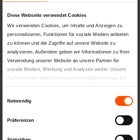
Diese Webseite verwendet Cookies
Wir verwenden Cookies, um Inhalte und Anzeigen zu
personalisieren, Funktionen für soziale Medien anbieten
zu können und die Zugriffe auf unsere Website zu
analysieren. Außerdem geben wir Informationen zu Ihrer
Artikelnummer
3000 - 0100 MM
Verwendung unserer Website an unsere Partner für
soziale Medien, Werbung und Analysen weiter. Unsere
Bezeichnung
Rissbrücke
Partner führen diese Informationen möglicherweise mit
weiteren Daten zusammen, die Sie ihnen bereitgestellt
Beschreibung
Rissbrücken aus weißem, reißfestem
Glasfaservlies, ca. 33 g / m², dienen der
Einwilligungsauswahl
haben oder die sie im Rahmen Ihrer Nutzung der Dienste
Fugenarmierung, Überbrückung bzw.
Notwendig
gesammelt haben.
Vermeidung von Rissen bei
Spachtelarbeiten in Verbindung mit
Unsere Datenschutzerklärung finden Sie
hier
.
Gipskartonplatten und verbessern den
Präferenzen
Halt des Fugenmörtels.
Putz-/Plattenstär
-
Statistiken