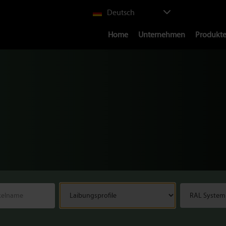
Select
Deutsch
your
Main
language
Home
Unternehmen
Produkt
navigation
Laibungsprofil