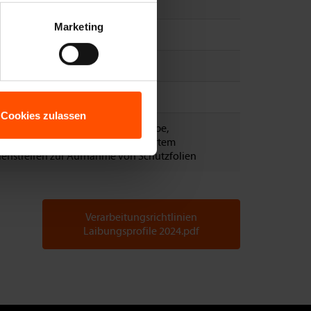
 cm
Marketing
und = 60 Stangen
 Anfrage
se D
Cookies zulassen
em PE-Schaumband, TPE-Schutzlippe,
extrudiertem VWS-Gewebe und hartem
iehstreifen zur Aufnahme von Schutzfolien
Verarbeitungsrichtlinien
Laibungsprofile 2024.pdf