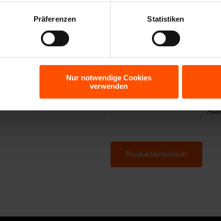
Standardlängen
250
Präferenzen
Statistiken
VPE
1 B
Menge/Palette
Auf
Klassifizierung
Klas
Nur notwendige Cookies
verwenden
Ausgestattet mit
rot
ein
Abz
Produktdatenblatt