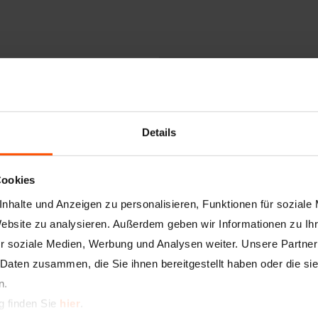
Artikelnummer
3041
Bezeichnung
RAL
Details
Beschreibung
Selb
ÖNO
Bau
Tür
Cookies
für 
nhalte und Anzeigen zu personalisieren, Funktionen für soziale
Website zu analysieren. Außerdem geben wir Informationen zu I
Putz-/Plattenstärke
6 m
r soziale Medien, Werbung und Analysen weiter. Unsere Partner
Maße
Sch
 Daten zusammen, die Sie ihnen bereitgestellt haben oder die s
n.
Material
PVC
g finden Sie
hier
.