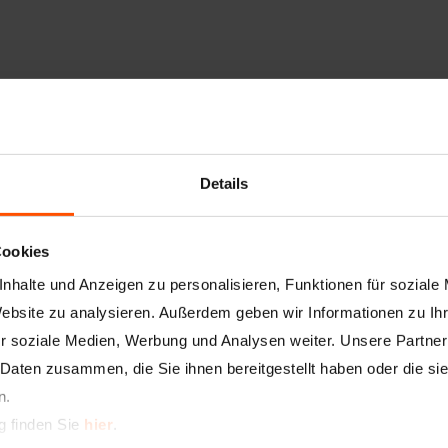
Artikelnummer
3004
Bezeichnung
Kant
Details
Beschreibung
Das 
Spac
verw
Cookies
das 
Auße
nhalte und Anzeigen zu personalisieren, Funktionen für soziale
beli
Verp
Website zu analysieren. Außerdem geben wir Informationen zu I
kann
r soziale Medien, Werbung und Analysen weiter. Unsere Partner
 Daten zusammen, die Sie ihnen bereitgestellt haben oder die s
Putz-/Plattenstärke
1 m
n.
Maße
25 
g finden Sie
hier
.