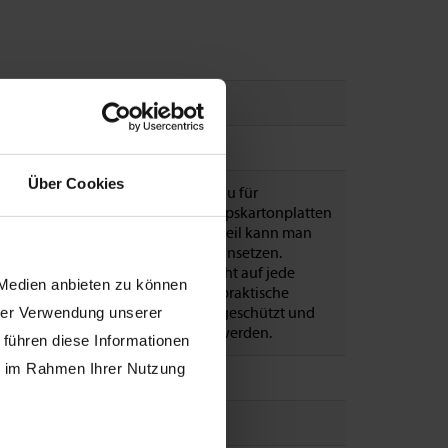
 - 25
enschutzprofil Multi
Über Cookies
Eckschutzprofil wird im Trockenbau für
htelarbeiten in Verbindung mit Gipskartonplatten
endet. Durch sein flexibles Mittelteil kann man
Profil für Winkel von 50° bis 180° einsetzen.
rdem lässt sich MULTI extrem leicht auf jede
 Medien anbieten zu können
ebige Länge anpassen. Durch die praktische
ackung als Rolle bleibt das Profil geschützt und
hrer Verwendung unserer
 leicht und einfach transportiert werden.
 führen diese Informationen
ie im Rahmen Ihrer Nutzung
m
x 25 mm