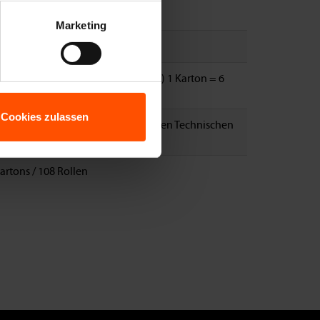
Marketing
Meter
lle mit 25 Meter (einzeln erhältlich) 1 Karton = 6
len
Cookies zulassen
pricht keiner hEN bzw. Europäischen Technischen
ertung
artons / 108 Rollen