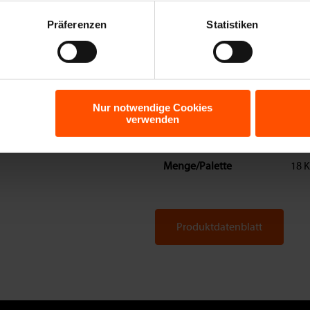
Material
PVC
Präferenzen
Statistiken
Standardlängen
25 
VPE
1 Ro
Rol
Nur notwendige Cookies
verwenden
DOP/Leistungserklärung
Ents
Bew
Menge/Palette
18 K
Produktdatenblatt