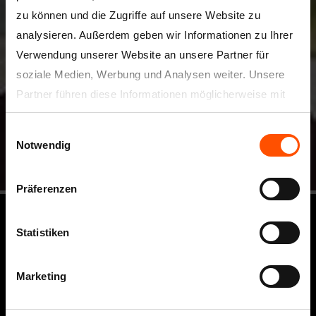
zu können und die Zugriffe auf unsere Website zu
analysieren. Außerdem geben wir Informationen zu Ihrer
Verwendung unserer Website an unsere Partner für
soziale Medien, Werbung und Analysen weiter. Unsere
Partner führen diese Informationen möglicherweise mit
weiteren Daten zusammen, die Sie ihnen bereitgestellt
Einwilligungsauswahl
haben oder die sie im Rahmen Ihrer Nutzung der Dienste
Notwendig
gesammelt haben.
Unsere Datenschutzerklärung finden Sie
hier
.
Präferenzen
Statistiken
Marketing
Catnic GmbH
Am Leitzelbach 16
74889 Sinsheim