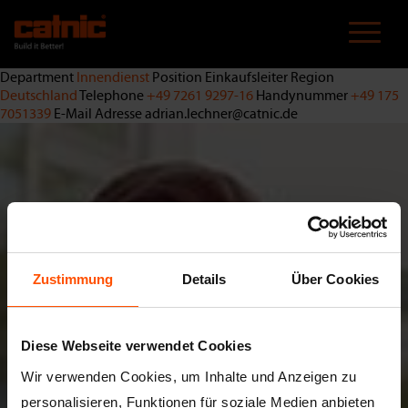
Direkt
zum
Inhalt
Department
Innendienst
Position
Einkaufsleiter
Region
Deutschland
Telephone
+49 7261 9297-16
Handynummer
+49 175
7051339
E-Mail Adresse
adrian.lechner@catnic.de
Zustimmung
Details
Über Cookies
Diese Webseite verwendet Cookies
Wir verwenden Cookies, um Inhalte und Anzeigen zu
personalisieren, Funktionen für soziale Medien anbieten