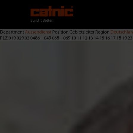
Direkt
zum
Inhalt
Department
Aussendienst
Position
Gebietsleiter
Region
Deutschla
PLZ
019 029 03 0486 – 049 068 – 069 10 11 12 13 14 15 16 17 18 19 2