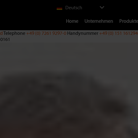
Select
Deutsch
your
Main
language
Home
Unternehmen
Produkt
nd
Telephone
+49 (0) 7261 9297-0
Handynummer
+49 (0) 151 16129
navigation
3 0161