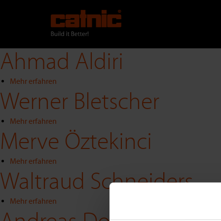
Direkt
zum
Inhalt
Ahmad Aldiri
Mehr erfahren
über
Werner Bletscher
Ahmad
Aldiri
Mehr erfahren
über
Merve Öztekinci
Werner
Bletscher
Mehr erfahren
über
Waltraud Schneiders
Merve
Öztekinci
Mehr erfahren
über
Waltraud