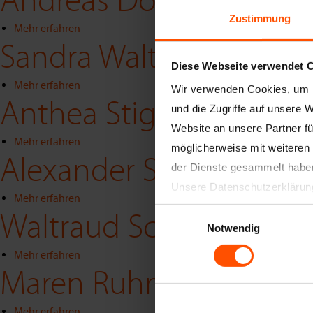
Andreas Donner
Schneiders
Zustimmung
Mehr erfahren
über
Sandra Walter
Andreas
Diese Webseite verwendet 
Donner
Mehr erfahren
über
Wir verwenden Cookies, um I
Anthea Stigmann
Sandra
und die Zugriffe auf unsere 
Walter
Website an unsere Partner fü
Mehr erfahren
über
möglicherweise mit weiteren
Alexander Schneiders
Anthea
der Dienste gesammelt habe
Stigmann
Unsere Datenschutzerklärun
Mehr erfahren
über
Einwilligungsauswahl
Waltraud Schneiders
Alexander
Notwendig
Schneiders
Mehr erfahren
über
Maren Ruhm
Waltraud
Schneiders
Mehr erfahren
über