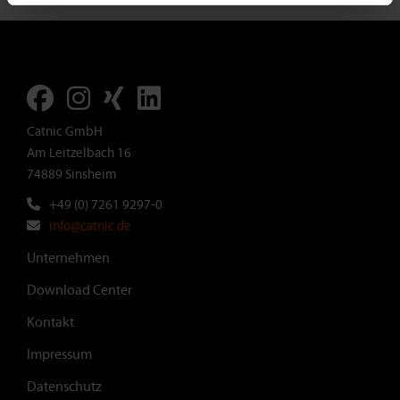
Catnic GmbH
Am Leitzelbach 16
74889 Sinsheim
+49 (0) 7261 9297-0
info@catnic.de
Footer
Unternehmen
Download Center
Kontakt
Impressum
Datenschutz