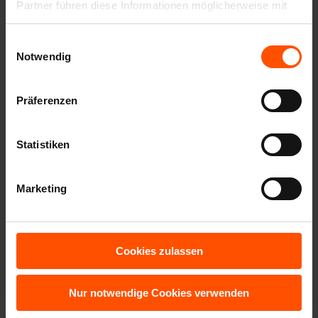
Partner führen diese Informationen möglicherweise mit
weiteren Daten zusammen, die Sie ihnen bereitgestellt
Einwilligungsauswahl
haben oder die sie im Rahmen Ihrer Nutzung der Dienste
Notwendig
gesammelt haben.
Unsere Datenschutzerklärung finden Sie
hier
.
Präferenzen
Statistiken
Marketing
Cookies zulassen
Nur notwendige Cookies verwenden
Alle Meldungen anzeigen