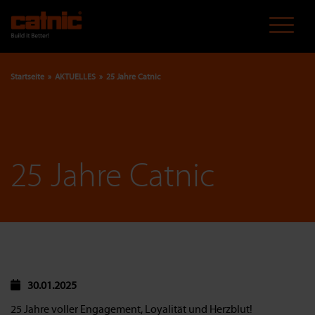
Direkt
zum
Inhalt
Startseite
AKTUELLES
25 Jahre Catnic
Pfadnavigation
25 Jahre Catnic
30.01.2025
25 Jahre voller Engagement, Loyalität und Herzblut!