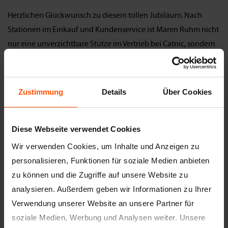
Herzlichen Glückwunsch zu diesem tollen Jubiläum. Nach
Stationen im Einkauf und Kundenservice ist Maren Ruhm nicht
nur eine unverzichtbare Stütze im Vertrieb bei Catnic, sondern
auch die Frau mit dem besten Kaffee, den treffendsten
Sprüchen und dem größten Bürohund in ganz Sinsheim. 😉
Liebe Maren, danke für deine unglaubliche Zuverlässigkeit,
Zustimmung
Details
Über Cookies
dein Lächeln und deine positive Energie – du machst den
Unterschied! Wir sind stolz, dich im Team zu haben. Auf viele
Diese Webseite verwendet Cookies
weitere Jahre! 😊
Wir verwenden Cookies, um Inhalte und Anzeigen zu
personalisieren, Funktionen für soziale Medien anbieten
zu können und die Zugriffe auf unsere Website zu
analysieren. Außerdem geben wir Informationen zu Ihrer
Verwendung unserer Website an unsere Partner für
soziale Medien, Werbung und Analysen weiter. Unsere